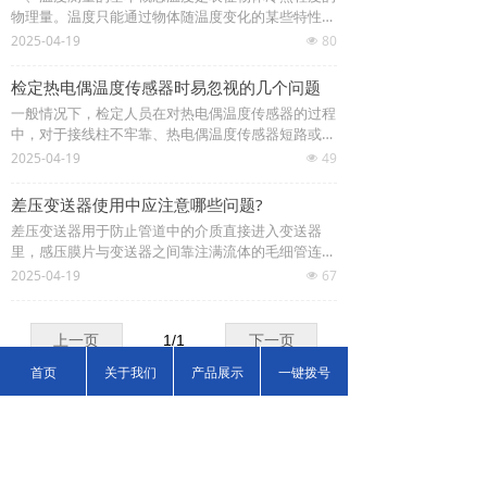
物理量。温度只能通过物体随温度变化的某些特性来
间接测量，而用来量度物体温度数值的标尺叫温标。
2025-04-19
80
넶
它规定了温度的读数起点(零点)和测量温度的基本单
位。目前国际上用得较多的温标有华氏温
检定热电偶温度传感器时易忽视的几个问题
一般情况下，检定人员在对热电偶温度传感器的过程
中，对于接线柱不牢靠、热电偶温度传感器短路或捆
扎偏离几何中心等常见问题导致的所测数据不准确等
2025-04-19
49
넶
情况，一般都能及时发现轻松处理，但是会遗忘一些
影响检测结果却容易被忽视的问题。下
差压变送器使用中应注意哪些问题?
差压变送器用于防止管道中的介质直接进入变送器
里，感压膜片与变送器之间靠注满流体的毛细管连接
起来。它用于测量液体、气体或蒸汽的液位、流量和
2025-04-19
67
넶
压力，然后将其转变成4～20mADC信号输出。使用
中应注意：1：切勿用高于36V电压加到变
上一页
1
/
1
下一页
首页
关于我们
产品展示
一键拨号
联系人： 徐总