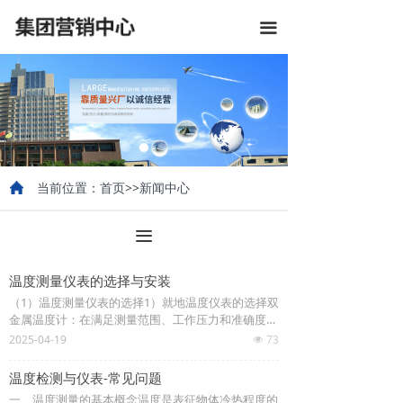
끀
当前位置：首页>>新闻中心
끀
温度测量仪表的选择与安装
（1）温度测量仪表的选择1）就地温度仪表的选择双
金属温度计：在满足测量范围、工作压力和准确度要
求时，应优先选用。压力式温度计：对于-80oC以下
2025-04-19
73
넶
低温、无法近距离观察、有振动及精确度要求不高的
场合可选用。玻璃温度计：由于汞害，一
温度检测与仪表-常见问题
一、温度测量的基本概念温度是表征物体冷热程度的